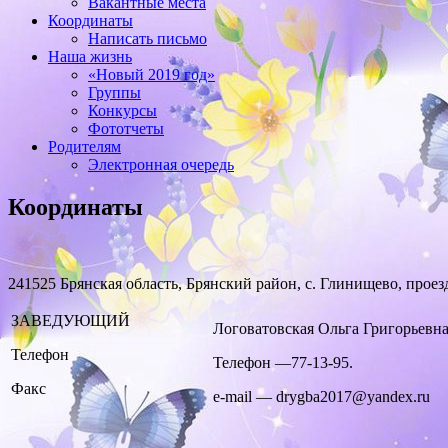
Вакантные места
Координаты
Написать письмо
Наша жизнь
«Новый 2019 год»
Группы
Конкурсы
Фототчеты
Родителям
Электронная очередь
Координаты
241525 Брянская область, Брянский район, с. Глинищево, проез
ЗАВЕДУЮЩИЙ
Логоватовская Ольга Григорьевн
Телефон
Телефон —77-13-95.
Факс
e-mail — drygba2017@yandex.ru