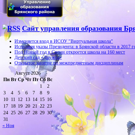
Сайт управления образования Бр
Изменяется вход в ИСОУ "Виртуальная школа"
Исполняя указы Президента: в Брянской области в 2017 
Под Новый год в Свени откроется школа на 160 мест
Детский сад «Дружба»
Открытое занятие по межпредметным дисциплинам
Август 2026
Пн
Вт
Ср
Чт
Пт
Сб
Вс
1
2
3
4
5
6
7
8
9
10
11
12
13
14
15
16
17
18
19
20
21
22
23
24
25
26
27
28
29
30
31
« Ноя