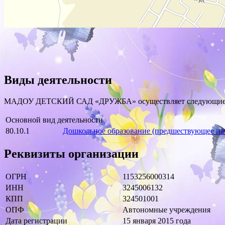
Виды деятельности
МАДОУ ДЕТСКИЙ САД «ДРУЖБА» осуществляет следующие виды
Основной вид деятельности
80.10.1
Дошкольное образование (предшествующее н
Реквизиты организации
ОГРН
1153256000314
ИНН
3245006132
КПП
324501001
ОПФ
Автономные учреждения
Дата регистрации
15 января 2015 года