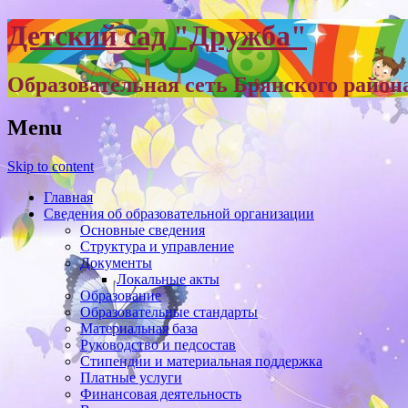
Детский сад "Дружба"
Образовательная сеть Брянского район
Menu
Skip to content
Главная
Сведения об образовательной организации
Основные сведения
Структура и управление
Документы
Локальные акты
Образование
Образовательные стандарты
Материальная база
Руководство и педсостав
Стипендии и материальная поддержка
Платные услуги
Финансовая деятельность