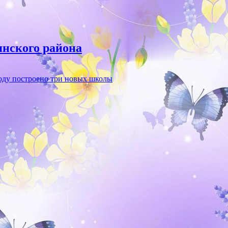
янского района
году построено три новых школы