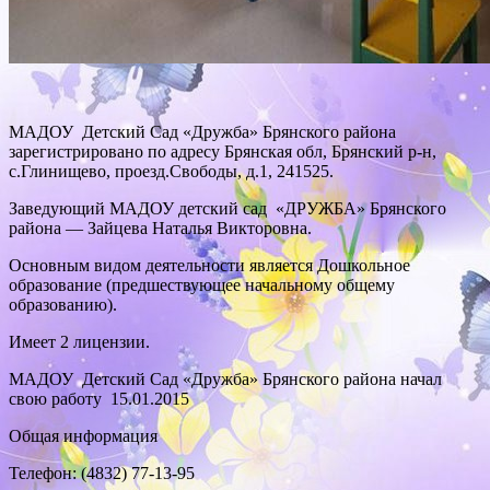
МАДОУ Детский Сад «Дружба» Брянского района
зарегистрировано по адресу Брянская обл, Брянский р-н,
с.Глинищево, проезд.Свободы, д.1, 241525.
Заведующий МАДОУ детский сад «ДРУЖБА» Брянского
района — Зайцева Наталья Викторовна.
Основным видом деятельности является Дошкольное
образование (предшествующее начальному общему
образованию).
Имеет 2 лицензии.
МАДОУ Детский Сад «Дружба» Брянского района начал
свою работу 15.01.2015
Общая информация
Телефон: (4832) 77-13-95