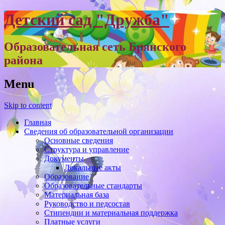
Детский сад "Дружба"
Образовательная сеть Брянского
района
Menu
Skip to content
Главная
Сведения об образовательной организации
Основные сведения
Структура и управление
Документы
Локальные акты
Образование
Образовательные стандарты
Материальная база
Руководство и педсостав
Стипендии и материальная поддержка
Платные услуги