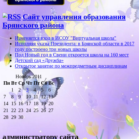
Сайт управления образования
Брянского района
Изменяется вход в ИСОУ "Виртуальная школа"
Исполняя указы Президента: в Брянской области в 2017
году построено три новых школы
Под Новый год в Свени откроется школа на 160 мест
Детский сад «Дружба»
Открытое занятие по межпредметным дисциплинам
Ноябрь 2011
Пн
Вт
Ср
Чт
Пт
Сб
Вс
1
2
3
4
5
6
7
8
9
10
11
12
13
14
15
16
17
18
19
20
21
22
23
24
25
26
27
28
29
30
администратору сайта