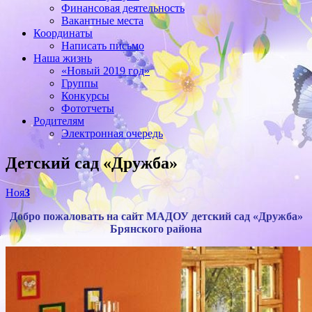
Финансовая деятельность
Вакантные места
Координаты
Написать письмо
Наша жизнь
«Новый 2019 год»
Группы
Конкурсы
Фототчеты
Родителям
Электронная очередь
Детский сад «Дружба»
Ноя
3
Добро пожаловать на сайт МАДОУ детский сад «Дружба»
Брянского района