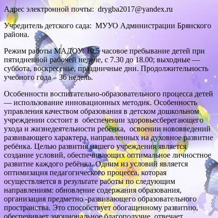
Адрес электронной почты: drygba2017@yandex.ru
Учредитель детского сада: МУУО Администрации Брянского
района.
Режим работы МАДОУ: 10,5 часовое пребывание детей при
пятидневной рабочей неделе, с 7.30 до 18.00; выходные —
суббота, воскресенье, праздничные дни. Продолжительность
учебного года – 36 недель.
Особенности воспитательно-образовательного процесса детей
— использование инновационных методик. Особенность
управления качеством образования в детском дошкольном
учреждении состоит в обеспечении здоровьесберегающего
ухода и жизнедеятельности ребёнка, освоении нововведений
развивающего характера, направленных на духовное развитие
ребёнка. Целью развития нашего учреждения является
создание условий, обеспечивающих оптимальное личностное
развитие каждого ребёнка. Одним из условий является
оптимизация педагогического процесса, которая
осуществляется в результате работы по следующим
направлениям: обновление содержания образования,
организация предметно -развивающего образовательного
пространства. Это способствует обогащенному развитию,
обеспечивает эмоциональное благополучие, отвечает