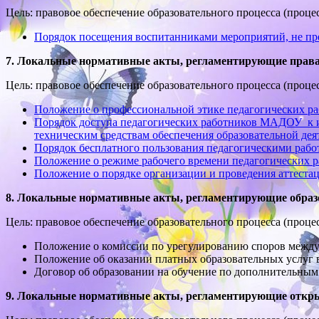
Цель: правовое обеспечение образовательного процесса (проце
Порядок посещения воспитанниками мероприятий, не 
7. Локальные нормативные акты, регламентирующие права,
Цель: правовое обеспечение образовательного процесса (проце
Положение о профессиональной этике педагогических р
Порядок доступа педагогических работников МАДОУ к и
техническим средствам обеспечения образовательной дея
Порядок бесплатного пользования педагогическими раб
Положение о режиме рабочего времени педагогических
Положение о порядке организации и проведения аттеста
8. Локальные нормативные акты, регламентирующие обра
Цель: правовое обеспечение образовательного процесса (проце
Положение о комиссии по урегулированию споров между
Положение об оказании платных образовательных услуг
Договор об образовании на обучение по дополнительны
9. Локальные нормативные акты, регламентирующие открыт