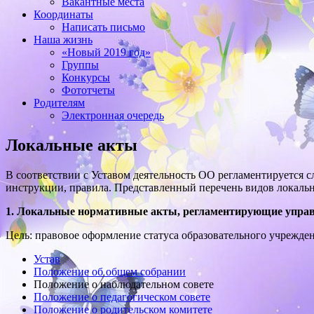
Вакантные места
Координаты
Написать письмо
Наша жизнь
«Новый 2019 год»
Группы
Конкурсы
Фототчеты
Родителям
Электронная очередь
Локальные акты
В соответствии с Уставом деятельность ОО регламентируется 
инструкции, правила. Представленный перечень видов локаль
1. Локальные нормативные акты, регламентирующие управ
Цель: правовое оформление статуса образовательного учрежде
Устав
Положение об общем собрании
Положение о наблюдательном совете
Положение о педагогическом совете
Положение о родительском комитете