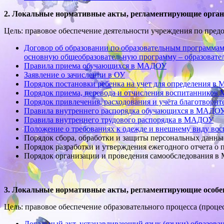
2. Локальные нормативные акты, регламентирующие орган
Цель: правовое обеспечение деятельности учреждения по пре
Договор об образовании по образовательным программ
основную общеобразовательную программу – образовател
Правила приема обучающихся в МАДОУ
Заявление о зачислении в ОУ
Порядок постановки ребенка на учет для определения 
Порядок приема, перевода и отчисления воспитаннико
Порядок привлечения, расходования и учёта благотвори
Правила внутреннего распорядка обучающихся в МАДО
Правила внутреннего трудового распорядка в МАДОУ
Положение о требованиях к одежде и внешнему виду в
Порядок сбора, обработки и защиты персональных данны
Порядок разработки и утверждения ежегодного отчета 
Порядок организации и проведения самообследования 
3. Локальные нормативные акты, регламентирующие особен
Цель: правовое обеспечение образовательного процесса (проце
Локальный акт, устанавливающий язык (языки) образо