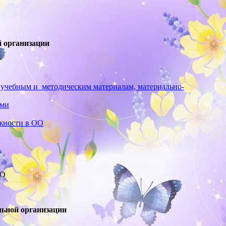
й организации
учебным и методическим материалам, материально-
ами
лжности в ОО
ОО
льной организации