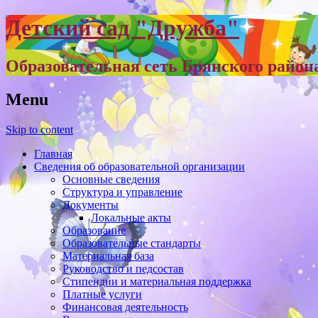
Детский сад "Дружба"
Образовательная сеть Брянского район
Menu
Skip to content
Главная
Сведения об образовательной организации
Основные сведения
Структура и управление
Документы
Локальные акты
Образование
Образовательные стандарты
Материальная база
Руководство и педсостав
Стипендии и материальная поддержка
Платные услуги
Финансовая деятельность