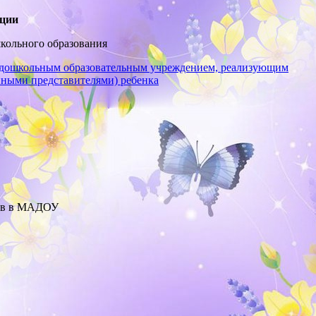
ации
школьного образования
 дошкольным образовательным учреждением, реализующим
нными представителями) ребенка
ств в МАДОУ