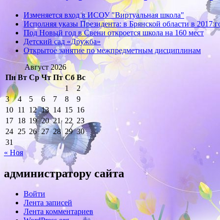
Изменяется вход в ИСОУ "Виртуальная школа"
Исполняя указы Президента: в Брянской области в 2017 
Под Новый год в Свени откроется школа на 160 мест
Детский сад «Дружба»
Открытое занятие по межпредметным дисциплинам
Август 2026
Пн
Вт
Ср
Чт
Пт
Сб
Вс
1
2
3
4
5
6
7
8
9
10
11
12
13
14
15
16
17
18
19
20
21
22
23
24
25
26
27
28
29
30
31
« Ноя
администратору сайта
Войти
Лента записей
Лента комментариев