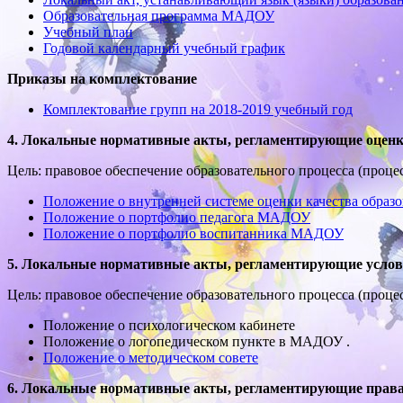
Образовательная программа МАДОУ
Учебный план
Годовой календарный учебный график
Приказы на комплектование
Комплектование групп на 2018-2019 учебный год
4. Локальные нормативные акты, регламентирующие оценк
Цель: правовое обеспечение образовательного процесса (проце
Положение о внутренней системе оценки качества образ
Положение о портфолио педагога МАДОУ
Положение о портфолио воспитанника МАДОУ
5. Локальные нормативные акты, регламентирующие услов
Цель: правовое обеспечение образовательного процесса (проце
Положение о психологическом кабинете
Положение о логопедическом пункте в МАДОУ .
Положение о методическом совете
6. Локальные нормативные акты, регламентирующие права,