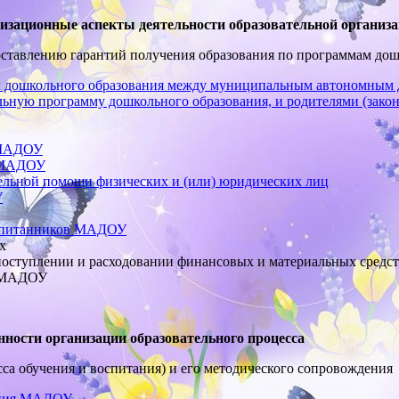
изационные аспекты деятельности образовательной организ
доставлению гарантий получения образования по программам до
ам дошкольного образования между муниципальным автономным
ьную программу дошкольного образования, и родителями (зако
в МАДОУ
в МАДОУ
тельной помощи физических и (или) юридических лиц
У
оспитанников МАДОУ
х
о поступлении и расходовании финансовых и материальных сред
в МАДОУ
ности организации образовательного процесса
сса обучения и воспитания) и его методического сопровождения
вания МАДОУ