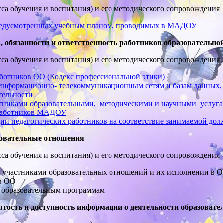
сса обучения и воспитания) и его методического сопровождения
предусмотренных учебным планом, проводимых в МАДОУ
 обязанности и ответственность работников образовательно
сса обучения и воспитания) и его методического сопровождения
аботников ОО (Кодекс профессиональной этики)
нформационно- телекоммуникационным сетям и базам данных, 
тельности
отниками образовательными, методическими и научными услуг
 работников МАДОУ
ции педагогических работников на соответствие занимаемой до
зовательные отношения
сса обучения и воспитания) и его методического сопровождения
 участниками образовательных отношений и их исполнении в 
 в ОО
м образовательным программам
ость и доступность информации о деятельности образовате